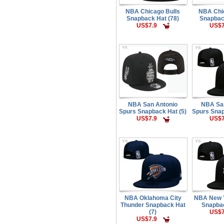
NBA Chicago Bulls
NBA Chi
Snapback Hat (78)
Snapbac
US$7.9
US$7
NBA San Antonio
NBA Sa
Spurs Snapback Hat (5)
Spurs Snap
US$7.9
US$7
NBA Oklahoma City
NBA New 
Thunder Snapback Hat
Snapbac
(7)
US$7
US$7.9